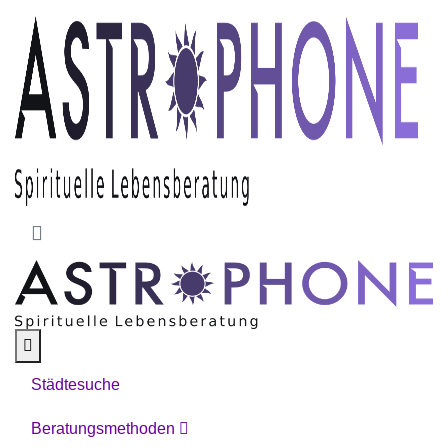
Skip to main content
Städtesuche
Beratungsmethoden