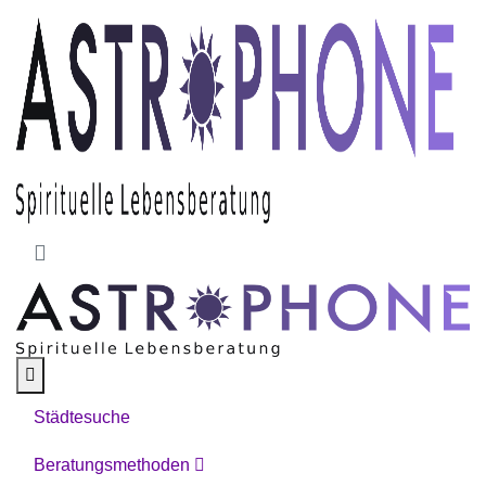
Skip to main content
Städtesuche
Beratungsmethoden