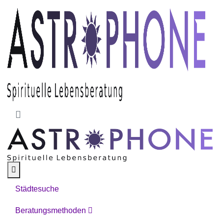
Skip to main content
Städtesuche
Beratungsmethoden