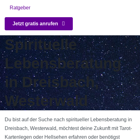
Ratgeber
Jetzt gratis anrufen
Spirituelle
Lebensberatung
in Dreisbach,
Westerwald
Du bist auf der Suche nach spiritueller Lebensberatung in
Dreisbach, Westerwald, möchtest deine Zukunft mit Tarot-
Kartenlegen oder Hellsehen erfahren oder benötigst