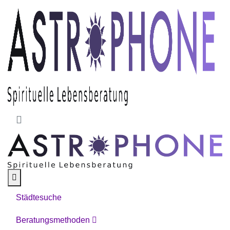
Skip to main content
Städtesuche
Beratungsmethoden