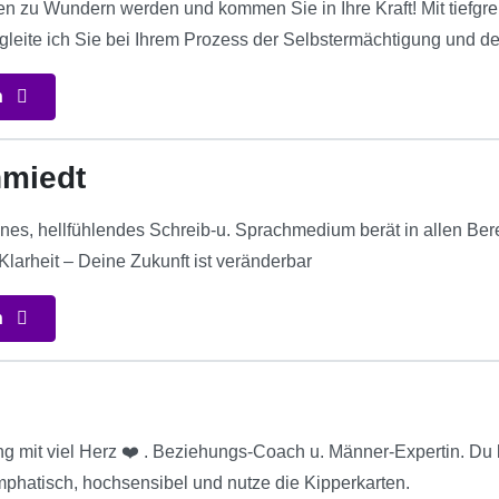
 zu Wundern werden und kommen Sie in Ihre Kraft! Mit tiefg
leite ich Sie bei Ihrem Prozess der Selbstermächtigung und d
n
hmiedt
enes, hellfühlendes Schreib-u. Sprachmedium berät in allen Bere
arheit – Deine Zukunft ist veränderbar
n
ng mit viel Herz ❤️ . Beziehungs-Coach u. Männer-Expertin. Du k
emphatisch, hochsensibel und nutze die Kipperkarten.