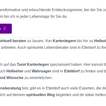
nsformative und erleuchtende Entdeckungsreise, bei der Sie zu 
in bin ich in jeder Lebenslage für Sie da.
n
irituell beraten
zu lassen. Von
Kartenlegern
bis hin zu
Hellse
f anbieten. Auch spirituelle Lebensberater sind in Etteldorf zu 
ch auf das
Tarot Kartenlegen
spezialisiert haben. Hier kannst 
Auch
Hellseher
und
Wahrsager
sind in
Etteldorf
zu finden und b
 und Wünsche
zu verwirklichen.
bensberatung
bist, gibt es in Etteldorf auch viele Experten, die
dich auf deinem
spirituellen Weg
begleiten und dir dabei helfe