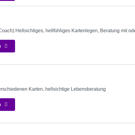
8
oach) Hellsichtiges, hellfühliges Kartenlegen, Beratung mit ode
n
erschiedenen Karten, hellsichtige Lebensberatung
n