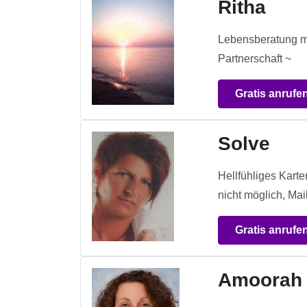
Ritha
Lebensberatung mi
Partnerschaft ~
Gratis anrufe
Solve
Hellfühliges Kart
nicht möglich, Mai
Gratis anrufe
Amoorah 