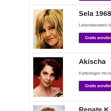
Sela 196
Lebensberaterin (C
Gratis anrufe
Akischa
Kartenlegen mit v
Gratis anrufe
Renate K