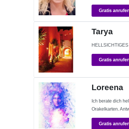
Gratis anrufe
Tarya
HELLSICHTIGE
Gratis anrufe
Loreena
Ich berate dich he
Orakelkarten. Ant
Gratis anrufe