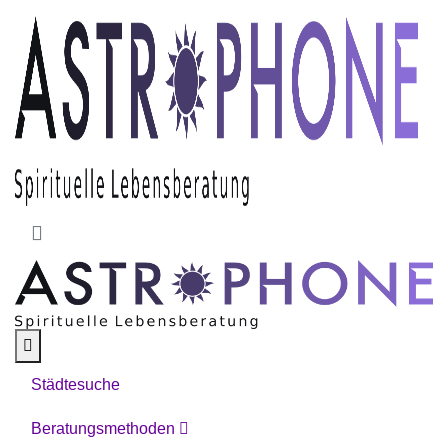
Skip to main content
Städtesuche
Beratungsmethoden