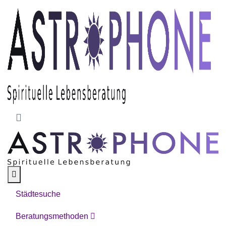
Skip to main content
Städtesuche
Beratungsmethoden