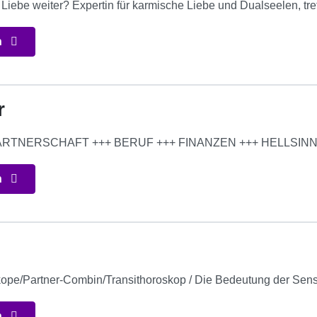
 Liebe weiter? Expertin für karmische Liebe und Dualseelen, tr
n
r
 PARTNERSCHAFT +++ BERUF +++ FINANZEN +++ HELLSI
n
ope/Partner-Combin/Transithoroskop / Die Bedeutung der Sensi
n