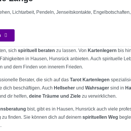
ehen, Lichtarbeit, Pendeln, Jenseitskontakte, Engelbotschaften
n
ten, sich
spirituell beraten
zu lassen. Von
Kartenlegern
bis hi
re Fähigkeiten in Hausen, Hunsrück anbieten. Auch spirituelle L
en und dem Finden von innerem Frieden.
ssionelle Berater, die sich auf das
Tarot Kartenlegen
spezialisi
ie dich beschäftigen. Auch
Hellseher
und
Wahrsager
sind in
Ha
und dir helfen,
deine Träume und Ziele
zu verwirklichen.
bensberatung
bist, gibt es in Hausen, Hunsrück auch viele profes
 zu finden. Sie können dich auf deinem
spirituellen Weg
beglei
.