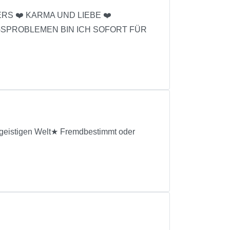
RS ❤️ KARMA UND LIEBE ❤️
GSPROBLEMEN BIN ICH SOFORT FÜR
geistigen Welt★ Fremdbestimmt oder