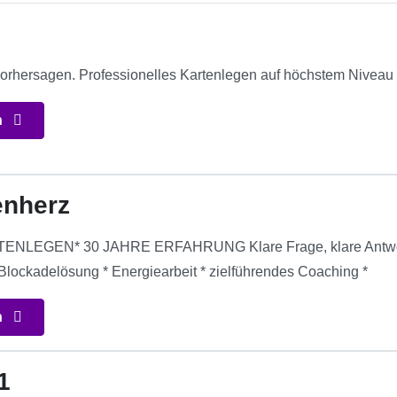
rhersagen. Professionelles Kartenlegen auf höchstem Niveau
n
enherz
LEGEN* 30 JAHRE ERFAHRUNG Klare Frage, klare Antwort. lösu
Blockadelösung * Energiearbeit * zielführendes Coaching *
n
1