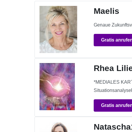
Maelis
Genaue Zukunftsvo
Gratis anrufe
Rhea Lili
*MEDIALES KARTEN
Situationsanalyse
Gratis anrufe
Natascha