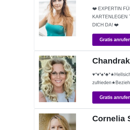
❤️ EXPERTIN FÜ
KARTENLEGEN T
DICH DA! ❤️
Gratis anrufe
Chandrak
♥*♦*♠*♣*★Hellsic
zufrieden★Bezieh
Gratis anrufe
Cornelia 