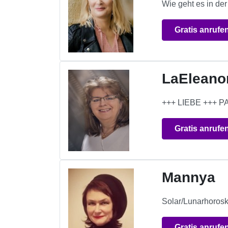
Wie geht es in der
Gratis anrufe
LaEleano
+++ LIEBE +++
Gratis anrufe
Mannya
Solar/Lunarhorosk
Gratis anrufe