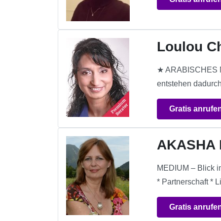
Loulou C
★ ARABISCHES M
entstehen dadurch
Gratis anrufe
AKASHA 
MEDIUM – Blick in 
* Partnerschaft * 
Gratis anrufe