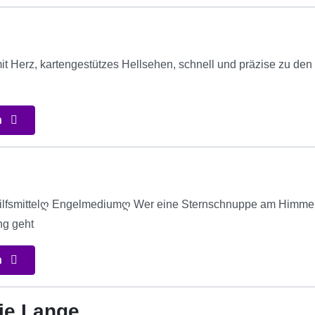
t Herz, kartengestützes Hellsehen, schnell und präzise zu den
n
ilfsmittelღ Engelmediumღ Wer eine Sternschnuppe am Himmel s
ng geht
n
ie Lange