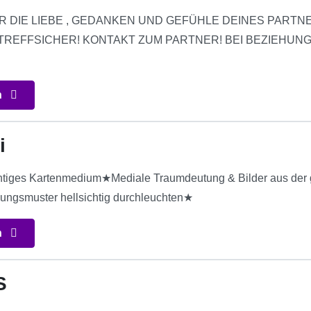
R DIE LIEBE , GEDANKEN UND GEFÜHLE DEINES PARTNE
REFFSICHER! KONTAKT ZUM PARTNER! BEI BEZIEHUN
n
i
htiges Kartenmedium★Mediale Traumdeutung & Bilder aus der 
ungsmuster hellsichtig durchleuchten★
n
S