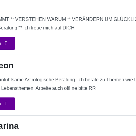
T ** VERSTEHEN WARUM ** VERÄNDERN UM GLÜCKLICH ZU
eratung ** Ich freue mich auf DICH
n
eon
nfühlsame Astrologische Beratung. Ich berate zu Themen wie Li
n Lebensthemen. Arbeite auch offline bitte RR
n
arina