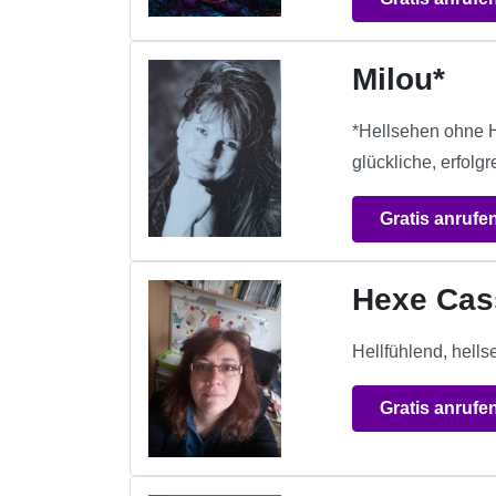
Milou*
*Hellsehen ohne Hil
glückliche, erfolgr
Gratis anrufe
Hexe Cas
Hellfühlend, hell
Gratis anrufe