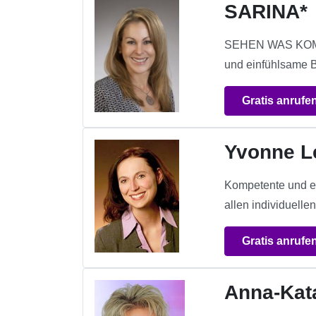
SARINA*
SEHEN WAS KOMM
und einfühlsame B
Gratis anrufe
Yvonne L
Kompetente und ei
allen individuelle
Gratis anrufe
Anna-Kat