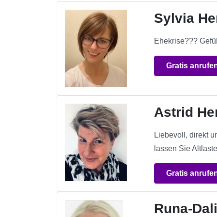
Sylvia H
Ehekrise??? Gefüh
Gratis anrufe
Astrid He
Liebevoll, direkt 
lassen Sie Altlaste
Gratis anrufe
Runa-Dal