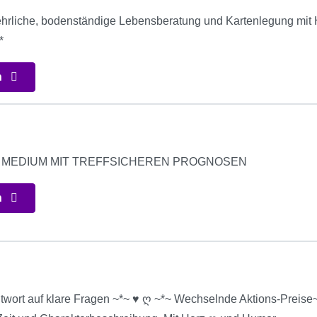
ehrliche, bodenständige Lebensberatung und Kartenlegung mit He
*
n
S MEDIUM MIT TREFFSICHEREN PROGNOSEN
n
twort auf klare Fragen ~*~ ♥ ღ ~*~ Wechselnde Aktions-Preise~*