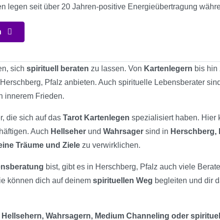
ten legen seit über 20 Jahren-positive Energieübertragung wäh
n
en, sich
spirituell beraten
zu lassen. Von
Kartenlegern
bis hin
 Herschberg, Pfalz anbieten. Auch spirituelle Lebensberater sin
n innerem Frieden.
r, die sich auf das
Tarot Kartenlegen
spezialisiert haben. Hier
chäftigen. Auch
Hellseher
und
Wahrsager
sind in
Herschberg, 
eine Träume und Ziele
zu verwirklichen.
bensberatung
bist, gibt es in Herschberg, Pfalz auch viele Berate
ie können dich auf deinem
spirituellen Weg
begleiten und dir d
 Hellsehern, Wahrsagern, Medium Channeling oder spiritue