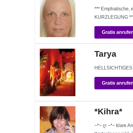
*** Emphatische, 
KURZLEGUNG **
Gratis anrufe
Tarya
HELLSICHTIGE
Gratis anrufe
*Kihra*
~*~ ღ ~*~ klare An