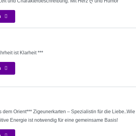
 Zeit und Charakterbeschreibung. Mit Herz ღ und Humor
n
rheit ist Klarheit ***
n
s
s dem Orient*** Zigeunerkarten – Spezialistin für die Liebe..W
itive Energie ist notwendig für eine gemeinsame Basis!
n