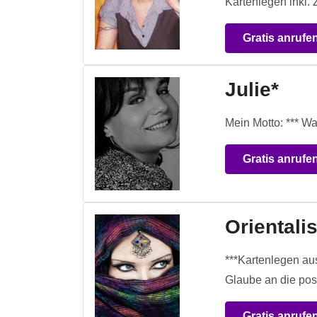
Kartenlegen inkl.
Gratis anrufe
Julie*
Mein Motto: *** Wah
Gratis anrufe
Orientali
***Kartenlegen au
Glaube an die pos
Gratis anrufe