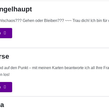
engelhaupt
lschaos??? Gehen oder Bleiben??? ~~~ Trau dich! Ich bin für 
n
rse
und auf den Punkt – mit meinen Karten beantworte ich all Ihre F
n los!
n
ia