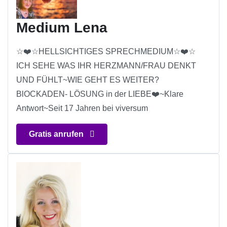
Medium Lena
☆❤️☆HELLSICHTIGES SPRECHMEDIUM☆❤️☆
ICH SEHE WAS IHR HERZMANN/FRAU DENKT
UND FÜHLT~WIE GEHT ES WEITER?
BlOCKADEN- LÖSUNG in der LIEBE❤️~Klare
Antwort~Seit 17 Jahren bei viversum
Gratis anrufen