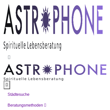
Skip to main content
Städtesuche
Beratungsmethoden