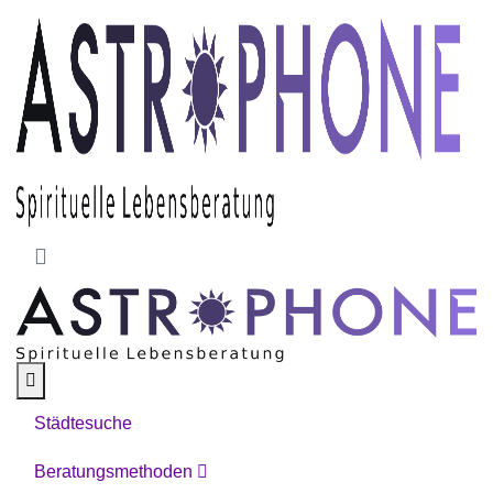
Skip to main content
Städtesuche
Beratungsmethoden