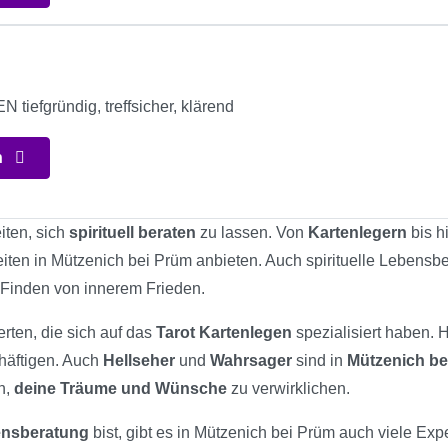
iefgründig, treffsicher, klärend
n
iten, sich
spirituell beraten
zu lassen. Von
Kartenlegern
bis h
eiten in Mützenich bei Prüm anbieten. Auch spirituelle Lebensb
 Finden von innerem Frieden.
rten, die sich auf das
Tarot Kartenlegen
spezialisiert haben. 
chäftigen. Auch
Hellseher
und
Wahrsager
sind in
Mützenich be
n,
deine Träume und Wünsche
zu verwirklichen.
bensberatung
bist, gibt es in Mützenich bei Prüm auch viele Expe