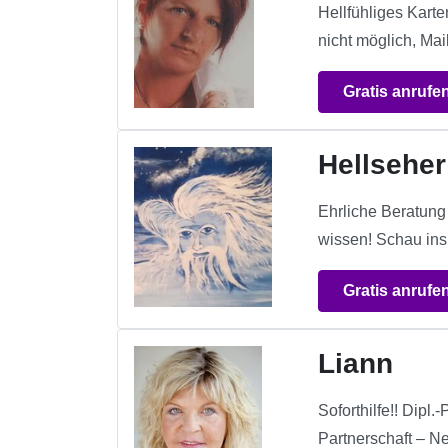
Hellfühliges Kart
nicht möglich, Mai
Gratis anrufe
Hellseher
Ehrliche Beratung
wissen! Schau ins 
Gratis anrufe
Liann
Soforthilfe!! Dip
Partnerschaft – 