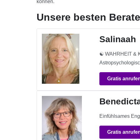
können.
Unsere besten Berate
Salinaah
☯ WAHRHEIT & K
Astropsychologisc
Gratis anrufe
Benedict
Einfühlsames Engel
Gratis anrufe