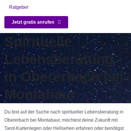
Ratgeber
Jetzt gratis anrufen
Spirituelle
Lebensberatung
in Obererbach bei
Montabaur
Du bist auf der Suche nach spiritueller Lebensberatung in
Obererbach bei Montabaur, möchtest deine Zukunft mit
Tarot-Kartenlegen oder Hellsehen erfahren oder benötigst