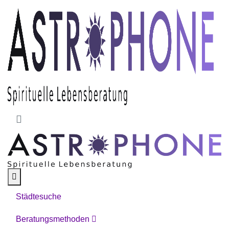
Skip to main content
Städtesuche
Beratungsmethoden