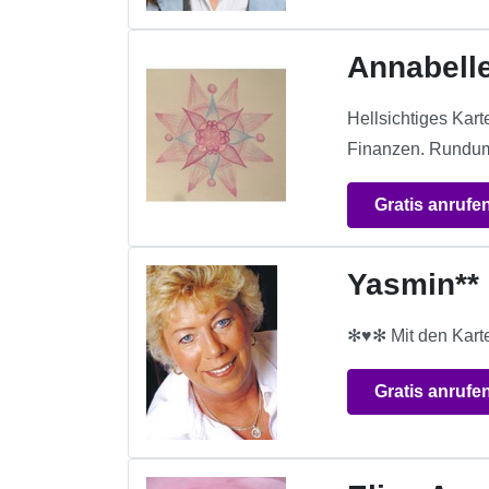
Annabell
Hellsichtiges Kar
Finanzen. Rundum
Gratis anrufe
Yasmin**
✻♥✻ Mit den Kart
Gratis anrufe