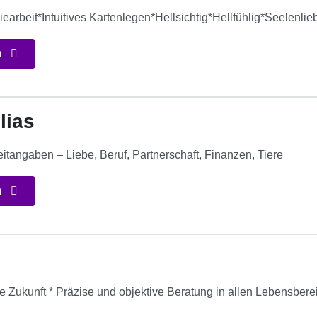
arbeit*Intuitives Kartenlegen*Hellsichtig*Hellfühlig*Seelenlie
n
lias
itangaben – Liebe, Beruf, Partnerschaft, Finanzen, Tiere
n
ie Zukunft * Präzise und objektive Beratung in allen Lebensbere