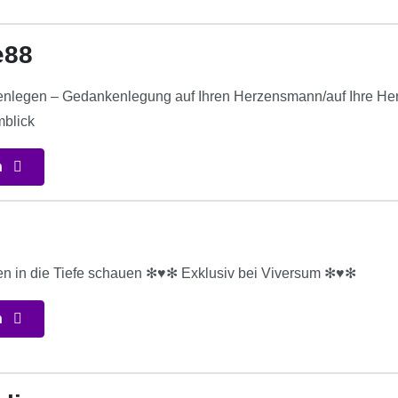
e88
tenlegen – Gedankenlegung auf Ihren Herzensmann/auf Ihre Herz
blick
n
en in die Tiefe schauen ✻♥✻ Exklusiv bei Viversum ✻♥✻
n