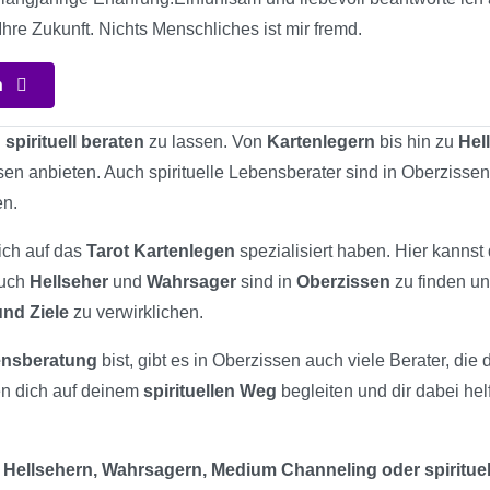
hre Zukunft. Nichts Menschliches ist mir fremd.
n
h
spirituell beraten
zu lassen. Von
Kartenlegern
bis hin zu
Hel
sen anbieten. Auch spirituelle Lebensberater sind in Oberzisse
en.
sich auf das
Tarot Kartenlegen
spezialisiert haben. Hier kannst
Auch
Hellseher
und
Wahrsager
sind in
Oberzissen
zu finden un
nd Ziele
zu verwirklichen.
bensberatung
bist, gibt es in Oberzissen auch viele Berater, die
en dich auf deinem
spirituellen Weg
begleiten und dir dabei hel
 Hellsehern, Wahrsagern, Medium Channeling oder spiritue