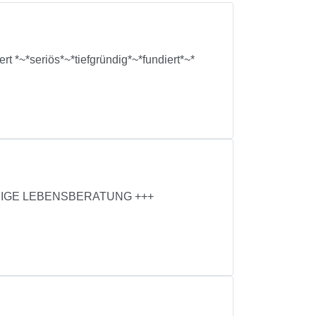
rt *~*seriös*~*tiefgründig*~*fundiert*~*
NNIGE LEBENSBERATUNG +++