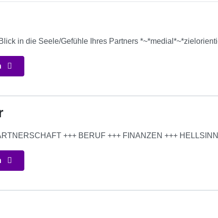
ck in die Seele/Gefühle Ihres Partners *~*medial*~*zielorientie
n
r
 PARTNERSCHAFT +++ BERUF +++ FINANZEN +++ HELLSI
n