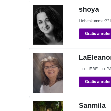
shoya
Liebeskummer?? Bli
Gratis anrufe
LaEleano
+++ LIEBE +++
Gratis anrufe
Sanmila