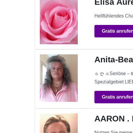
Elisa Aur
Hellfühlendes Cha
Gratis anrufe
Anita-Bea
☼ ღ ☼Seriöse – tr
Spezialgebiet LIE
Gratis anrufe
AARON .
Nutzen Sie meine 