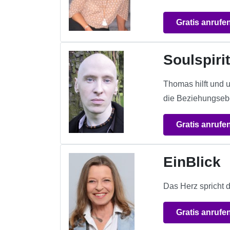
Gratis anrufe
Soulspiri
Thomas hilft und u
die Beziehungsebe
Gratis anrufe
EinBlick
Das Herz spricht 
Gratis anrufe