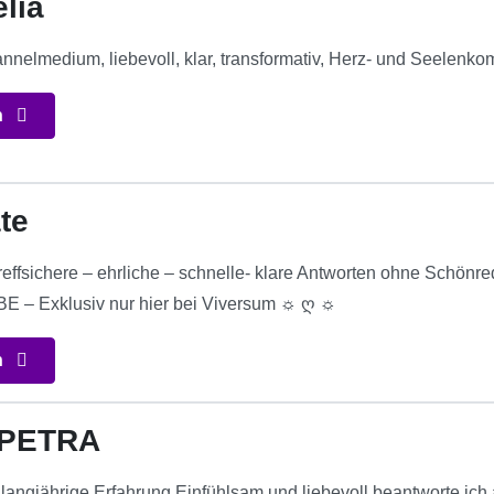
elia
nnelmedium, liebevoll, klar, transformativ, Herz- und Seelenko
n
te
effsichere – ehrliche – schnelle- klare Antworten ohne Schönre
BE – Exklusiv nur hier bei Viversum ☼ ღ ☼
n
 PETRA
langjährige Erfahrung.Einfühlsam und liebevoll beantworte ich a