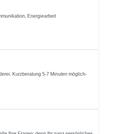
mmunikation, Energiearbeit
derei. Kurzberatung 5-7 Minuten möglich-
lle Ihre Fragen; denn Ihr ganz persönliches