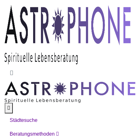
Skip to main content
Städtesuche
Beratungsmethoden