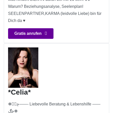
Warum? Beziehungsanalyse, Seelenplan!
SEELENPARTNER,KARMA (leidvolle Liebe) bin für
Dich da ♥
Gratis anrufen
*Celia*
☸ڿڰۣ——- Liebevolle Beratung & Lebenshilfe ——
ڿڰ☸