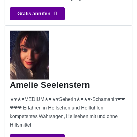
Gratis anrufen
Amelie Seelenstern
★♥★♥MEDIUM★♥★♥Seherin★♥★♥-Schamanin❤❤
❤❤❤ Erfahren in Hellsehen und Hellfühlen,
kompetentes Wahrsagen, Hellsehen mit und ohne
Hilfsmittel