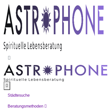
Skip to main content
Städtesuche
Beratungsmethoden