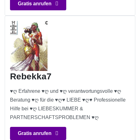
Gratis anrufen
Rebekka7
♥ღ Erfahrene ♥ღ und ♥ღ verantwortungsvolle ♥ღ
Beratung ♥ღ für die ♥ღ♥ LIEBE ♥ღ♥ Professionelle
Hilfe bei ♥ღ LIEBESKUMMER &
PARTNERSCHAFTSPROBLEMEN ♥ღ
Gratis anrufen