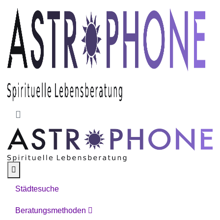
Skip to main content
Städtesuche
Beratungsmethoden