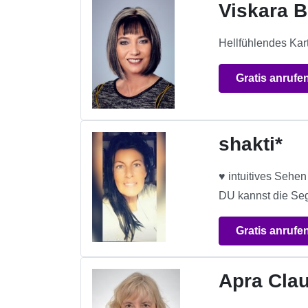
Viskara B
Hellfühlendes Kar
Gratis anrufe
shakti*
♥ intuitives Sehe
DU kannst die Sege
Gratis anrufe
Apra Cla