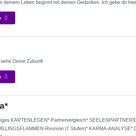
n deinem Leben beginnt mit deinen Gedanken. Ich gebe dir hierb
n
d sehe Deine Zukunft
n
a*
ündiges KARTENLEGEN* Partnervergleich* SEELENPARTNER
ZWILLINGSFLAMMEN-Reunion (7 Stufen)* KARMA-ANALYSE*