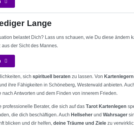
n
uediger Lange
tuation belastet Dich? Lass uns schauen, wie Du diese ändern k
 aus der Sicht des Mannes.
n
lichkeiten, sich
spirituell beraten
zu lassen. Von
Kartenlegern
n und ihre Fähigkeiten in Schöneberg, Westerwald anbieten. Auc
he nach Antworten und dem Finden von innerem Frieden.
e professionelle Berater, die sich auf das
Tarot Kartenlegen
spe
nden, die dich beschäftigen. Auch
Hellseher
und
Wahrsager
si
ft blicken und dir helfen,
deine Träume und Ziele
zu verwirkli