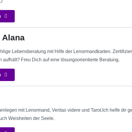
D
n
i Alana
fühlige Lebensberatung mit Hilfe der Lenormandkarten. Zertifizi
 aufhält? Freu Dich auf eine lösungsorientierte Beratung.
n
nlegen mit Lenormand, Veritas videre und Tarot.Ich helfe dir ger
uch Weisheiten der Seele.