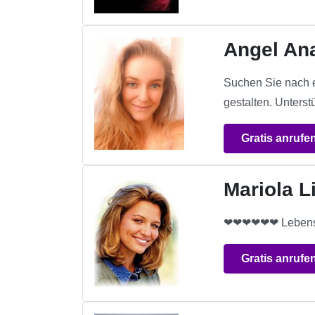
Angel An
Suchen Sie nach e
gestalten. Unters
Gratis anrufe
Mariola L
❤❤❤❤❤❤ Lebensber
Gratis anrufe