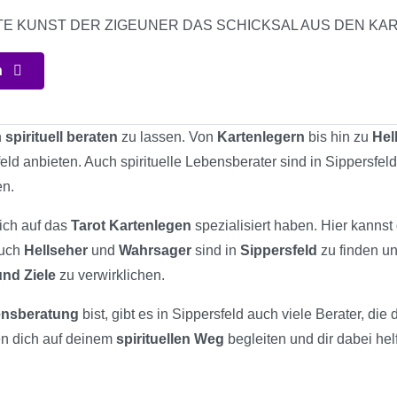
URALTE KUNST DER ZIGEUNER DAS SCHICKSAL AUS DEN KART
n
h
spirituell beraten
zu lassen. Von
Kartenlegern
bis hin zu
Hel
feld anbieten. Auch spirituelle Lebensberater sind in Sippersfel
en.
sich auf das
Tarot Kartenlegen
spezialisiert haben. Hier kanns
Auch
Hellseher
und
Wahrsager
sind in
Sippersfeld
zu finden un
nd Ziele
zu verwirklichen.
bensberatung
bist, gibt es in Sippersfeld auch viele Berater, di
en dich auf deinem
spirituellen Weg
begleiten und dir dabei hel