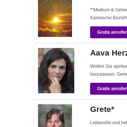
**Medium & Seherin
Karmische Bezieh
Gratis anrufe
Aava Her
Wollen Sie spiritu
loszulassen. Geme
Gratis anrufe
Grete*
Liebevolle und he