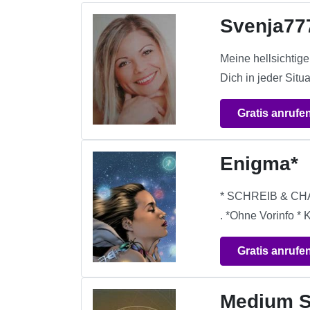
Svenja77
Meine hellsichtig
Dich in jeder Situ
Gratis anrufe
Enigma*
* SCHREIB & CHAN
. *Ohne Vorinfo * 
Gratis anrufe
Medium S