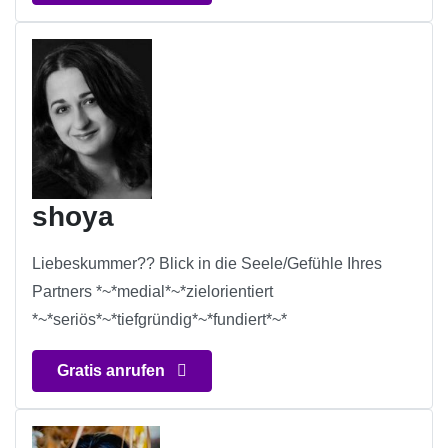
shoya
Liebeskummer?? Blick in die Seele/Gefühle Ihres
Partners *~*medial*~*zielorientiert
*~*seriös*~*tiefgründig*~*fundiert*~*
Gratis anrufen