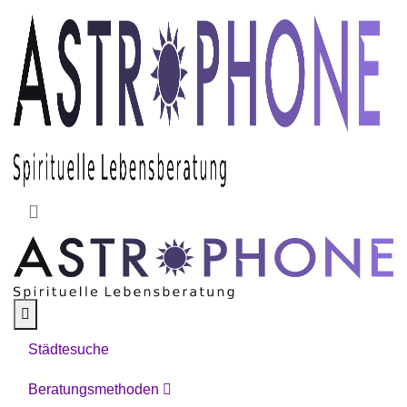
Skip to main content
Städtesuche
Beratungsmethoden