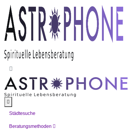
Skip to main content
Städtesuche
Beratungsmethoden