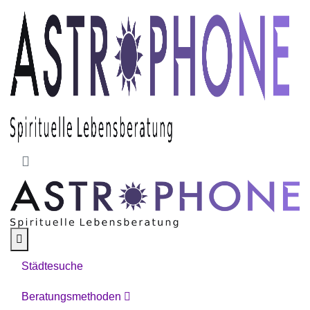
Skip to main content
Städtesuche
Beratungsmethoden