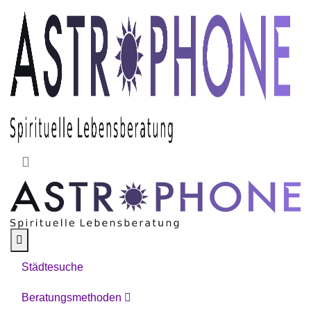
Skip to main content
Städtesuche
Beratungsmethoden