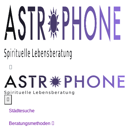
Skip to main content
Städtesuche
Beratungsmethoden