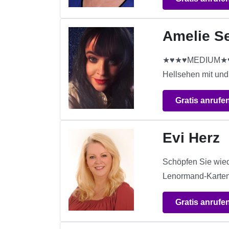
Amelie S
★♥★♥MEDIUM★♥★♥S
Hellsehen mit und 
Gratis anrufe
Evi Herz
Schöpfen Sie wiede
Lenormand-Karten 
Gratis anrufe