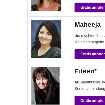
Gratis anrufe
Maheeja
Sie möchten Ihre 
Meisterin begleite
Gratis anrufe
Eileen*
❤️Empathische, tre
Seelenverbindunge
Gratis anrufe