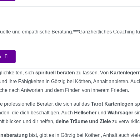
rituelle und empathische Beratung.***Ganzheitliches Coaching 
n
glichkeiten, sich
spirituell beraten
zu lassen. Von
Kartenleger
 und ihre Fähigkeiten in Görzig bei Köthen, Anhalt anbieten. Auc
Suche nach Antworten und dem Finden von innerem Frieden.
e professionelle Berater, die sich auf das
Tarot Kartenlegen
sp
nden, die dich beschäftigen. Auch
Hellseher
und
Wahrsager
si
ft blicken und dir helfen,
deine Träume und Ziele
zu verwirkli
bensberatung
bist, gibt es in Görzig bei Köthen, Anhalt auch viel