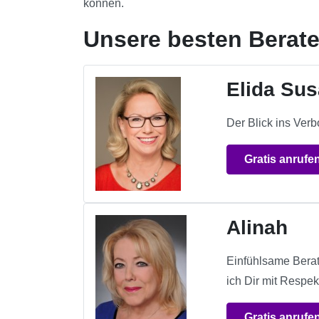
können.
Unsere besten Berate
Elida Su
Der Blick ins Ver
Gratis anrufe
Alinah
Einfühlsame Beratu
ich Dir mit Respe
Gratis anrufe