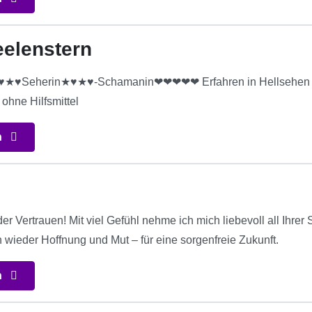
eelenstern
eherin★♥★♥-Schamanin❤❤❤❤❤ Erfahren in Hellsehen und
ohne Hilfsmittel
n
r Vertrauen! Mit viel Gefühl nehme ich mich liebevoll all Ihre
wieder Hoffnung und Mut – für eine sorgenfreie Zukunft.
n