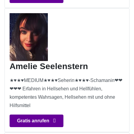
Amelie Seelenstern
★♥★♥MEDIUM★♥★♥Seherin★♥★♥-Schamanin❤❤
❤❤❤ Erfahren in Hellsehen und Hellfühlen,
kompetentes Wahrsagen, Hellsehen mit und ohne
Hilfsmittel
Gratis anrufen