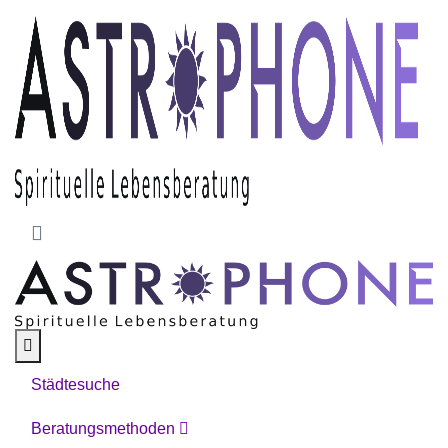
Skip to main content
Städtesuche
Beratungsmethoden