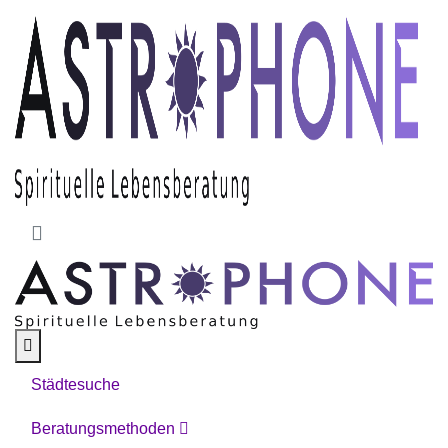
Skip to main content
Städtesuche
Beratungsmethoden