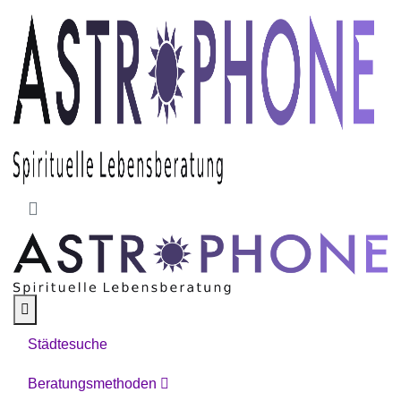
Skip to main content
Städtesuche
Beratungsmethoden