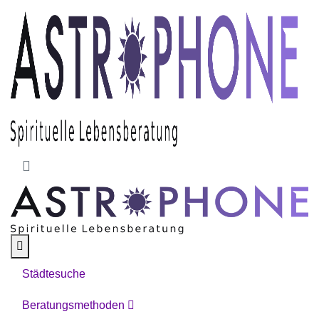
Skip to main content
Städtesuche
Beratungsmethoden