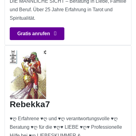
DIE MÄNNLICHE SICHT – Beratung in Liebe, Familie
und Beruf. Über 25 Jahre Erfahrung in Tarot und
Spiritualität.
Gratis anrufen
Rebekka7
♥ღ Erfahrene ♥ღ und ♥ღ verantwortungsvolle ♥ღ
Beratung ♥ღ für die ♥ღ♥ LIEBE ♥ღ♥ Professionelle
Hilfe bei ♥ღ LIEBESKUMMER &