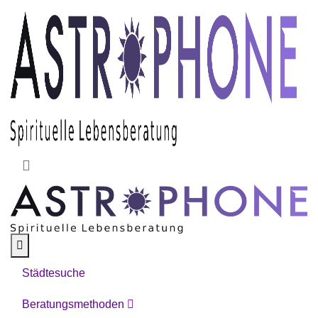
Skip to main content
Städtesuche
Beratungsmethoden