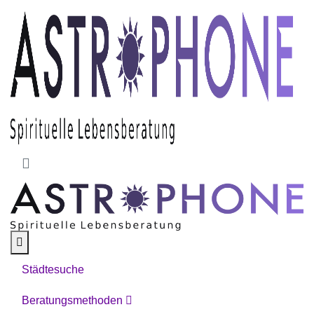
Skip to main content
Städtesuche
Beratungsmethoden