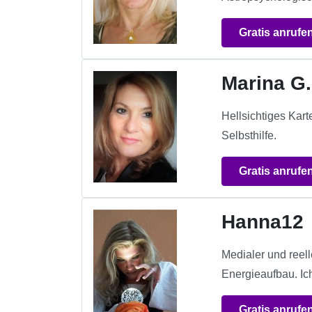
Gratis anrufe
Marina G.
Hellsichtiges Kar
Selbsthilfe.
Gratis anrufe
Hanna12
Medialer und reel
Energieaufbau. Ic
Gratis anrufe