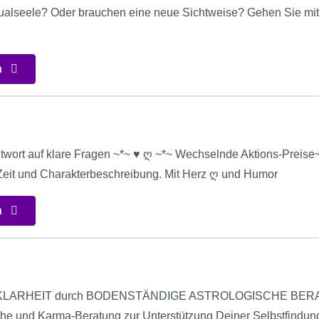
ualseele? Oder brauchen eine neue Sichtweise? Gehen Sie mit 
n
twort auf klare Fragen ~*~ ♥ ღ ~*~ Wechselnde Aktions-Preise~*
 Zeit und Charakterbeschreibung. Mit Herz ღ und Humor
n
LARHEIT durch BODENSTÄNDIGE ASTROLOGISCHE BERATUNG
he und Karma-Beratung zur Unterstützung Deiner Selbstfindun