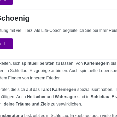
choenig
ung mit viel Herz. Als Life-Coach begleite ich Sie bei Ihrer Re
n
keiten, sich
spirituell beraten
zu lassen. Von
Kartenlegern
bis
ten in Schlettau, Erzgebirge anbieten. Auch spirituelle Lebensbe
 dem Finden von innerem Frieden.
rater, die sich auf das
Tarot Kartenlegen
spezialisiert haben. 
chäftigen. Auch
Hellseher
und
Wahrsager
sind in
Schlettau, Er
n,
deine Träume und Ziele
zu verwirklichen.
bensberatung
bist, gibt es in Schlettau, Erzgebirge auch viele Be