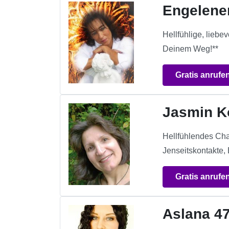
Engelene
Hellfühlige, liebe
Deinem Weg!**
Gratis anrufe
Jasmin K
Hellfühlendes Cha
Jenseitskontakte,
Gratis anrufe
Aslana 4