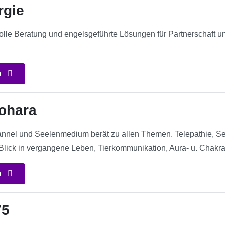
rgie
volle Beratung und engelsgeführte Lösungen für Partnerschaft u
n
ohara
nnel und Seelenmedium berät zu allen Themen. Telepathie, S
 Blick in vergangene Leben, Tierkommunikation, Aura- u. Chakr
n
75