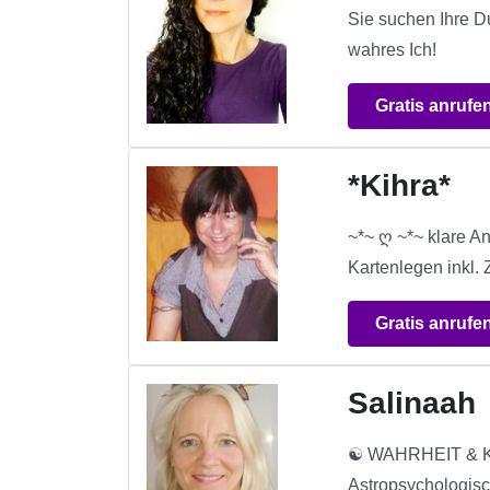
Sie suchen Ihre D
wahres Ich!
Gratis anrufe
*Kihra*
~*~ ღ ~*~ klare An
Kartenlegen inkl.
Gratis anrufe
Salinaah
☯ WAHRHEIT & K
Astropsychologisc