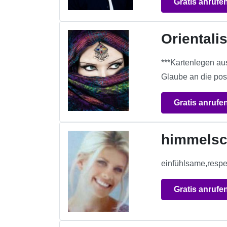
Gratis anrufe
Orientali
***Kartenlegen au
Glaube an die pos
Gratis anrufe
himmelsc
einfühlsame,respek
Gratis anrufe