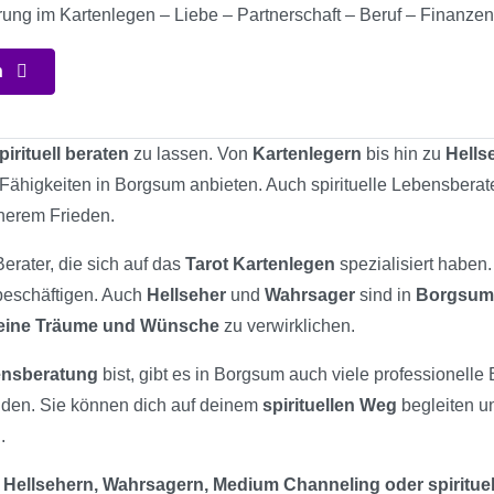
rung im Kartenlegen – Liebe – Partnerschaft – Beruf – Finanzen
n
pirituell beraten
zu lassen. Von
Kartenlegern
bis hin zu
Hells
e Fähigkeiten in Borgsum anbieten. Auch spirituelle Lebensberat
nerem Frieden.
Berater, die sich auf das
Tarot Kartenlegen
spezialisiert haben
 beschäftigen. Auch
Hellseher
und
Wahrsager
sind in
Borgsum
eine Träume und Wünsche
zu verwirklichen.
bensberatung
bist, gibt es in Borgsum auch viele professionelle 
nden. Sie können dich auf deinem
spirituellen Weg
begleiten u
.
 Hellsehern, Wahrsagern, Medium Channeling oder spiritue