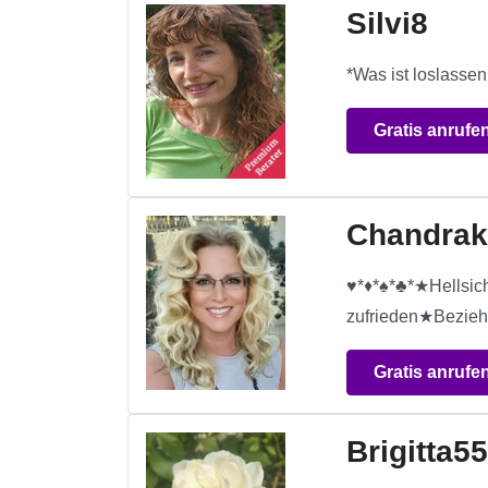
Silvi8
*Was ist loslassen
Gratis anrufe
Chandrak
♥*♦*♠*♣*★Hellsic
zufrieden★Bezieh
Gratis anrufe
Brigitta5