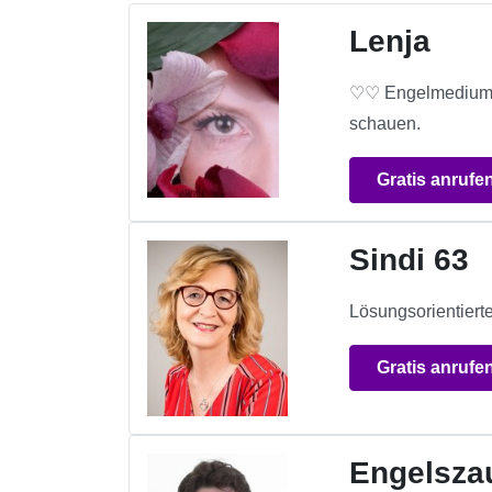
Lenja
♡♡ Engelmedium hi
schauen.
Gratis anrufe
Sindi 63
Lösungsorientiert
Gratis anrufe
Engelszau