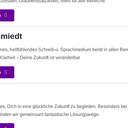
zessen, Glaubenssatzarbeit, offen für alle Bereiche.
n
hmiedt
enes, hellfühlendes Schreib-u. Sprachmedium berät in allen Bere
arheit – Deine Zukunft ist veränderbar
n
es, Dich in eine glückliche Zukunft zu begleiten. Besonders bei
inden wir gemeinsam fantastische Lösungswege.