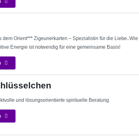
n
s
s dem Orient*** Zigeunerkarten – Spezialistin für die Liebe..W
itive Energie ist notwendig für eine gemeinsame Basis!
n
hlüsselchen
tvolle und lösungsorientierte spirituelle Beratung
n