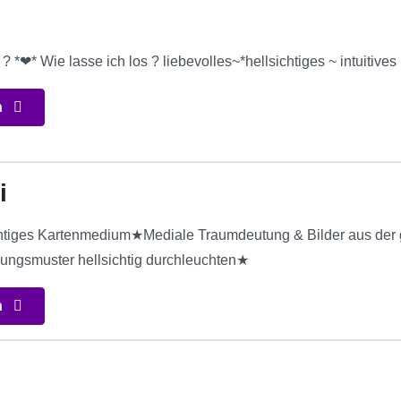
 ? *❤* Wie lasse ich los ? liebevolles~*hellsichtiges ~ intuitiv
n
i
htiges Kartenmedium★Mediale Traumdeutung & Bilder aus der 
ungsmuster hellsichtig durchleuchten★
n
5