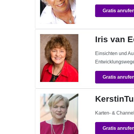
Gratis anrufe
Iris van 
Einsichten und Au
Entwicklungswege 
Gratis anrufe
KerstinT
Karten- & Channel
Gratis anrufe