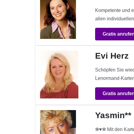
Kompetente und ei
allen individuelle
Gratis anrufe
Evi Herz
Schöpfen Sie wiede
Lenormand-Karten 
Gratis anrufe
Yasmin**
✻♥✻ Mit den Kart