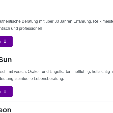
hentische Beratung mit über 30 Jahren Erfahrung. Reikimeisterin
ntisch und professionell
n
Sun
isch mit versch. Orakel- und Engelkarten, hellfühlig, hellsicht
deutung, spirituelle Lebensberatung.
n
eon