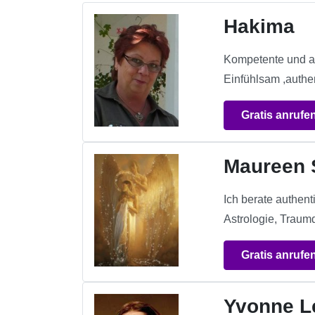
Hakima
Kompetente und aut
Einfühlsam ,authe
Gratis anrufe
Maureen 
Ich berate authent
Astrologie, Traum
Gratis anrufe
Yvonne L