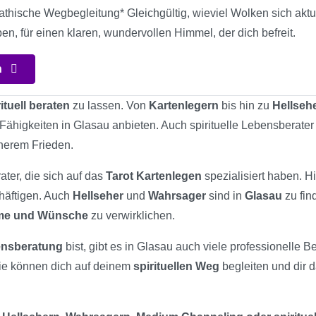
athische Wegbegleitung* Gleichgültig, wieviel Wolken sich ak
en, für einen klaren, wundervollen Himmel, der dich befreit.
n
rituell beraten
zu lassen. Von
Kartenlegern
bis hin zu
Hellseh
 Fähigkeiten in Glasau anbieten. Auch spirituelle Lebensberater
nerem Frieden.
ater, die sich auf das
Tarot Kartenlegen
spezialisiert haben. H
chäftigen. Auch
Hellseher
und
Wahrsager
sind in
Glasau
zu fin
ume und Wünsche
zu verwirklichen.
bensberatung
bist, gibt es in Glasau auch viele professionelle Be
ie können dich auf deinem
spirituellen Weg
begleiten und dir 