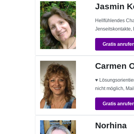
Jasmin K
Hellfühlendes Cha
Jenseitskontakte,
Gratis anrufe
Carmen O
♥ Lösungsorientie
nicht möglich, Mai
Gratis anrufe
Norhina