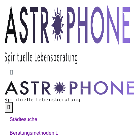
Skip to main content
Städtesuche
Beratungsmethoden