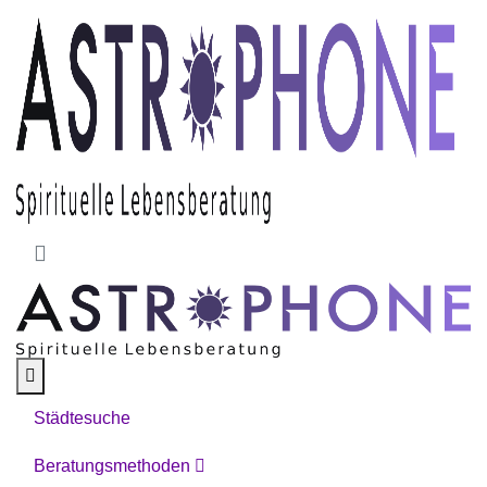
Skip to main content
Städtesuche
Beratungsmethoden