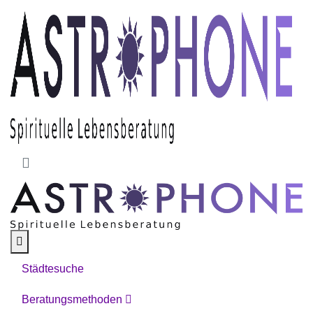
Skip to main content
Städtesuche
Beratungsmethoden