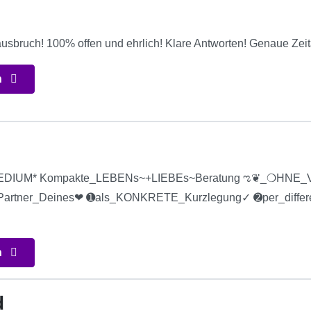
tausbruch! 100% offen und ehrlich! Klare Antworten! Genaue Ze
n
_MEDIUM* Kompakte_LEBENs~+LIEBEs~Beratung ಌ❦_❍HN
tner_Deines❤ ➊als_KONKRETE_Kurzlegung✓ ➋per_differe
n
d