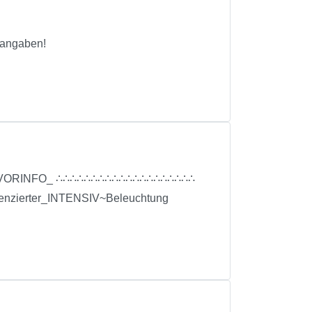
itangaben!
E_VORINFO_ ∴∴∴∴∴∴∴∴∴∴∴∴∴∴∴∴∴∴∴∴
nzierter_INTENSIV~Beleuchtung