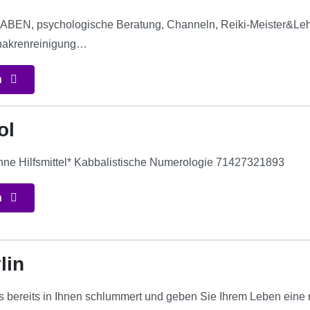
EN, psychologische Beratung, Channeln, Reiki-Meister&Lehrer
hakrenreinigung…
n
ol
hne Hilfsmittel* Kabbalistische Numerologie 71427321893
n
lin
 bereits in Ihnen schlummert und geben Sie Ihrem Leben eine n