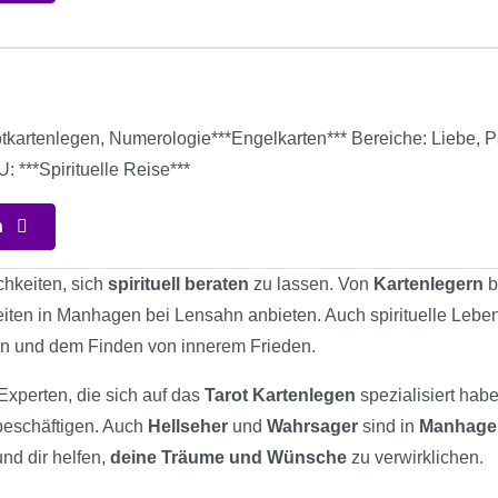
n
tkartenlegen, Numerologie***Engelkarten*** Bereiche: Liebe, Par
 ***Spirituelle Reise***
n
chkeiten, sich
spirituell beraten
zu lassen. Von
Kartenlegern
b
keiten in Manhagen bei Lensahn anbieten. Auch spirituelle Leb
en und dem Finden von innerem Frieden.
Experten, die sich auf das
Tarot Kartenlegen
spezialisiert hab
 beschäftigen. Auch
Hellseher
und
Wahrsager
sind in
Manhage
und dir helfen,
deine Träume und Wünsche
zu verwirklichen.