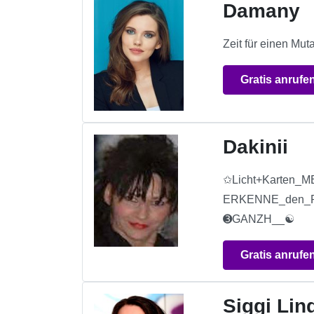
Damany
Zeit für einen Mu
Gratis anrufe
Dakinii
✩Licht+Karten
ERKENNE_den_Par
➌GANZH__☯
Gratis anrufe
Siggi Lin