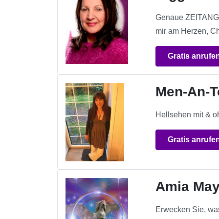
Genaue ZEITANGAB
mir am Herzen, C
Gratis anrufe
Men-An-T
Hellsehen mit & o
Gratis anrufe
Amia May
Erwecken Sie, was