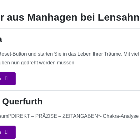
er aus Manhagen bei Lensahn
a
set-Button und starten Sie in das Leben Ihrer Träume. Mit viel
auben nun gedreht werden müssen.
n
 Querfurth
ersum!*DIREKT – PRÄZISE – ZEITANGABEN*- Chakra-Analyse –
n