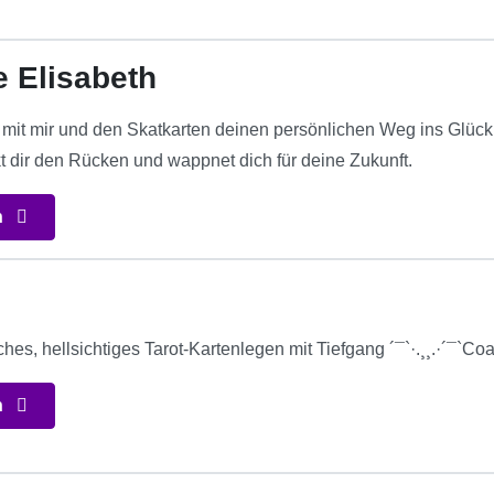
e Elisabeth
it mir und den Skatkarten deinen persönlichen Weg ins Glück
rkt dir den Rücken und wappnet dich für deine Zukunft.
n
isches, hellsichtiges Tarot-Kartenlegen mit Tiefgang ´¯`·.¸¸.·´¯`C
n