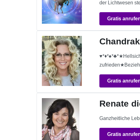
der Lichtwesen st
Gratis anrufe
Chandrak
♥*♦*♠*♣*★Hellsic
zufrieden★Bezieh
Gratis anrufe
Renate d
Ganzheitliche Leb
Gratis anrufe