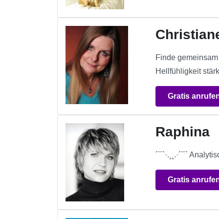
Christian
Finde gemeinsam m
Hellfühligkeit stä
Gratis anrufe
Raphina
´¯`·.¸¸.·´¯` Analyt
Gratis anrufe