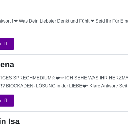
ntwort ! ❤ Was Dein Liebster Denkt und Fühlt ❤ Seid Ihr Für E
n
Lena
TIGES SPRECHMEDIUM☆❤️☆ ICH SEHE WAS IHR HERZM
 BlOCKADEN- LÖSUNG in der LIEBE❤️~Klare Antwort~Seit 1
n
n Isa