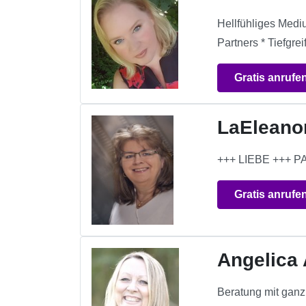
Hellfühliges Medi
Partners * Tiefgr
Gratis anrufe
LaEleano
+++ LIEBE +++
Gratis anrufe
Angelica
Beratung mit ganz 