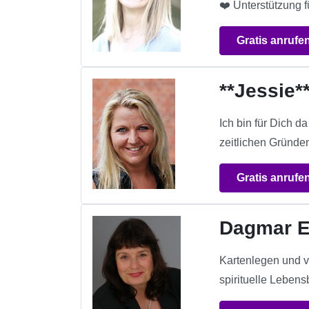
❤️ Unterstützung f
Gratis anrufe
**Jessie*
Ich bin für Dich d
zeitlichen Gründe
Gratis anrufe
Dagmar E
Kartenlegen und v
spirituelle Lebensb