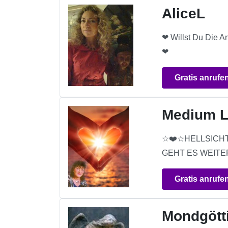
AliceL
❤ Willst Du Die A
❤
Gratis anrufe
Medium 
☆❤️☆HELLSICH
GEHT ES WEITER?
Gratis anrufe
Mondgötti