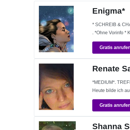
Enigma*
* SCHREIB & CHAN
. *Ohne Vorinfo * 
Gratis anrufe
Renate S
*MEDIUM*. TREFFS
Heute bilde ich auc
Gratis anrufe
Shanna S