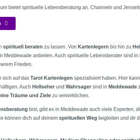
ium bietet spirituelle Lebensberatung an. Channeln und Jensei
n
ch
spirituell beraten
zu lassen. Von
Kartenlegern
bis hin zu
He
 in Meddewade anbieten. Auch spirituelle Lebensberater sind i
nerem Frieden.
e sich auf das
Tarot Kartenlegen
spezialisiert haben. Hier kan
chäftigen. Auch
Hellseher
und
Wahrsager
sind in
Meddewade
z
eine Träume und Ziele
zu verwirklichen.
bensberatung
bist, gibt es in Meddewade auch viele Experten, di
ie können dich auf deinem
spirituellen Weg
begleiten und dir d