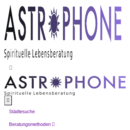
Skip to main content
Städtesuche
Beratungsmethoden