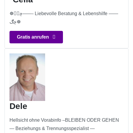
☸ڿڰۣ——- Liebevolle Beratung & Lebenshilfe ——
ڿڰ☸
Gratis anrufen
Dele
Hellsicht ohne Vorabinfo –BLEIBEN ODER GEHEN
— Beziehungs & Trennungsspezialist —