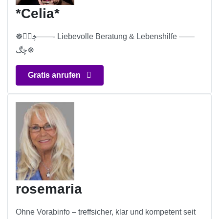
*Celia*
☸ڿڰۣ——- Liebevolle Beratung & Lebenshilfe ——
ڿڰ☸
Gratis anrufen
rosemaria
Ohne Vorabinfo – treffsicher, klar und kompetent seit