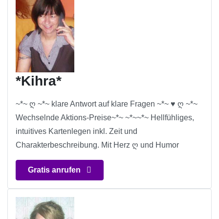
*Kihra*
~*~ ღ ~*~ klare Antwort auf klare Fragen ~*~ ♥ ღ ~*~
Wechselnde Aktions-Preise~*~ ~*~~*~ Hellfühliges,
intuitives Kartenlegen inkl. Zeit und
Charakterbeschreibung. Mit Herz ღ und Humor
Gratis anrufen