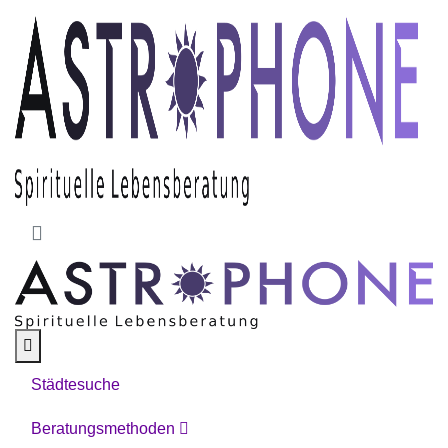
Skip to main content
Städtesuche
Beratungsmethoden