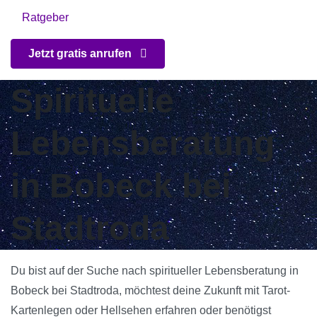
Ratgeber
Jetzt gratis anrufen
Spirituelle
Lebensberatung
in Bobeck bei
Stadtroda
Du bist auf der Suche nach spiritueller Lebensberatung in
Bobeck bei Stadtroda, möchtest deine Zukunft mit Tarot-
Kartenlegen oder Hellsehen erfahren oder benötigst