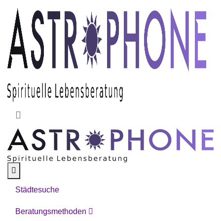
Skip to main content
Städtesuche
Beratungsmethoden