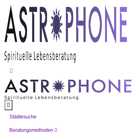
Skip to main content
Städtesuche
Beratungsmethoden