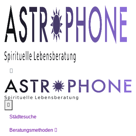
Skip to main content
Städtesuche
Beratungsmethoden