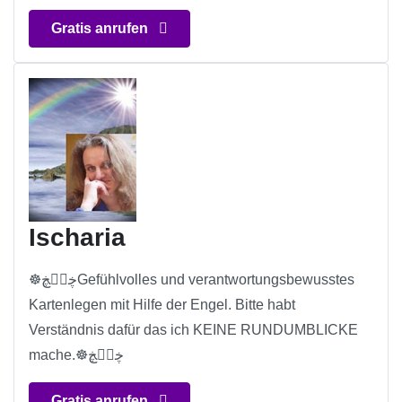
Gratis anrufen
Ischaria
☸ڿڰۣڿGefühlvolles und verantwortungsbewusstes
Kartenlegen mit Hilfe der Engel. Bitte habt
Verständnis dafür das ich KEINE RUNDUMBLICKE
mache.☸ڿڰۣڿ
Gratis anrufen