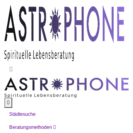
Skip to main content
Städtesuche
Beratungsmethoden