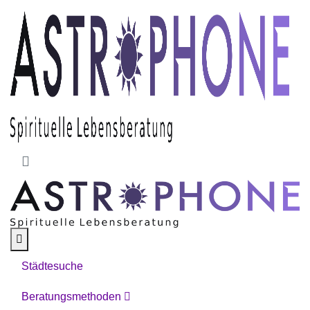
Skip to main content
Städtesuche
Beratungsmethoden