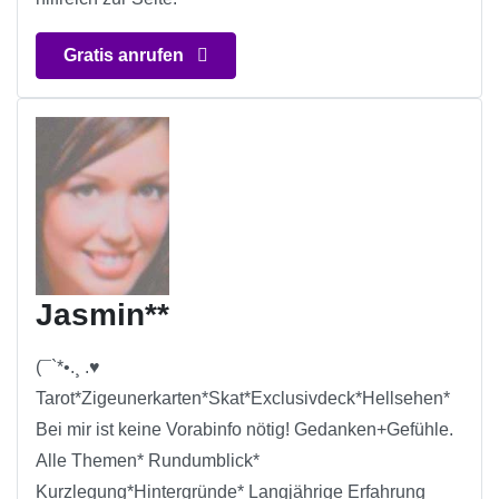
Gratis anrufen
Jasmin**
(¯`*•.¸ .♥
Tarot*Zigeunerkarten*Skat*Exclusivdeck*Hellsehen*
Bei mir ist keine Vorabinfo nötig! Gedanken+Gefühle.
Alle Themen* Rundumblick*
Kurzlegung*Hintergründe* Langjährige Erfahrung