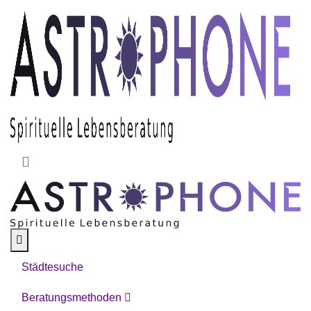
Skip to main content
Städtesuche
Beratungsmethoden