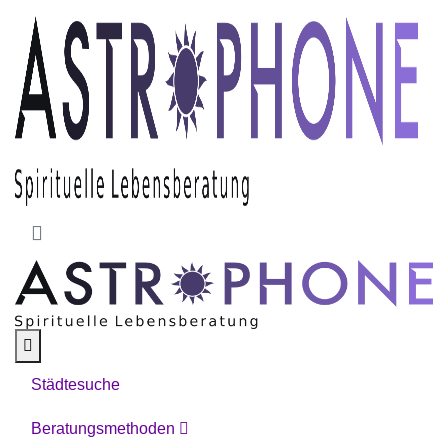
Skip to main content
Städtesuche
Beratungsmethoden