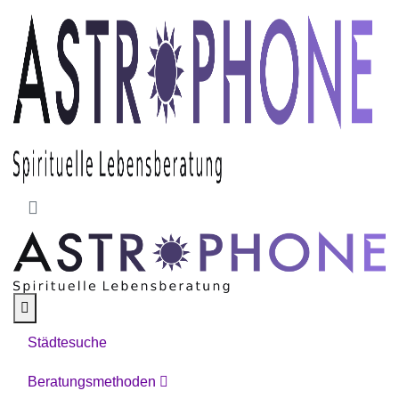
Skip to main content
Städtesuche
Beratungsmethoden