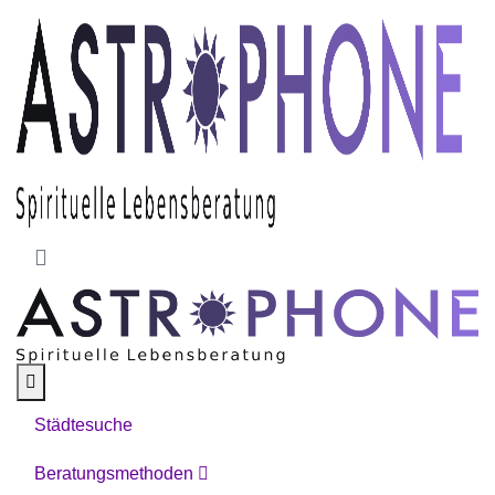
Skip to main content
Städtesuche
Beratungsmethoden